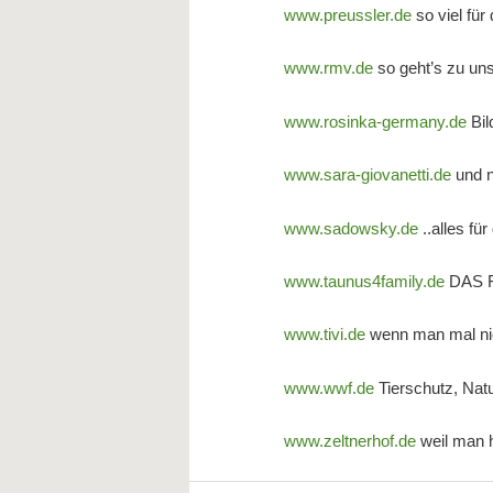
www.preussler.de
so viel für
www.rmv.de
so geht’s zu u
www.rosinka-germany.de
Bil
www.sara-giovanetti.de
und n
www.sadowsky.de
..alles f
www.taunus4family.de
DAS Fa
www.tivi.de
wenn man mal ni
www.wwf.de
Tierschutz, Na
www.zeltnerhof.de
weil man 