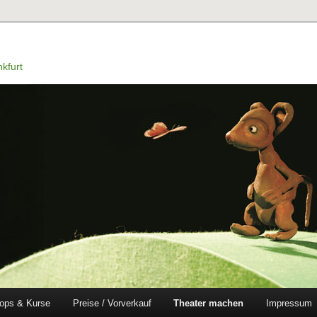
kfurt
ops & Kurse
Preise / Vorverkauf
Theater machen
Impressum
en
ingen