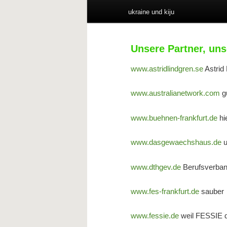
ukraine und kiju
Unsere Partner, un
www.astridlindgren.se
Astrid 
www.australianetwork.com
g
www.buehnen-frankfurt.de
hi
www.dasgewaechshaus.de
www.dthgev.de
Berufsverban
www.fes-frankfurt.de
sauber
www.fessie.de
weil FESSIE de