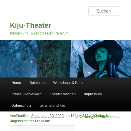
Such
Kiju-Theater
Kinder- und Jugendtheater Frankfurt
Hauptmenü
Home
Spielplan
Workshops & Kurse
Zum primären Inhalt springen
Zum sekundären Inhalt springen
Preise / Vorverkauf
Theater machen
Impressum
Datenschutz
ukraine und kiju
Veröffentlicht
September 30, 2020
am
1944 × 832
in
Kinder-&
Bilder-Navigation
← Vorheriges
Nächstes →
Jugendtheater Frankfurt