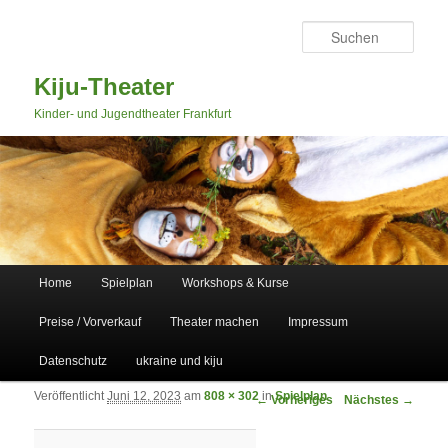
Such
Kiju-Theater
Kinder- und Jugendtheater Frankfurt
Hauptmenü
Home
Spielplan
Workshops & Kurse
Zum primären Inhalt springen
Zum sekundären Inhalt springen
Preise / Vorverkauf
Theater machen
Impressum
Datenschutz
ukraine und kiju
Veröffentlicht
Juni 12, 2023
am
808 × 302
in
Spielplan
Bilder-Navigation
← Vorheriges
Nächstes →