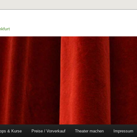
kfurt
ops & Kurse
Preise / Vorverkauf
Theater machen
Impressum
en
ingen