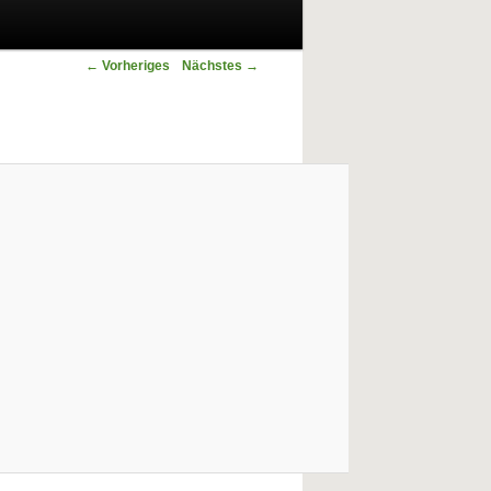
Bilder-Navigation
← Vorheriges
Nächstes →