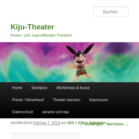
Such
Kiju-Theater
Kinder- und Jugendtheater Frankfurt
Hauptmenü
Home
Spielplan
Workshops & Kurse
Zum primären Inhalt springen
Zum sekundären Inhalt springen
Preise / Vorverkauf
Theater machen
Impressum
Datenschutz
ukraine und kiju
Veröffentlicht
Februar 7, 2019
am
420 × 236
in
Spielplan
Bilder-Navigation
← Vorheriges
Nächstes →