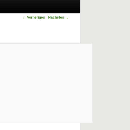
Bilder-Navigation
← Vorheriges
Nächstes →