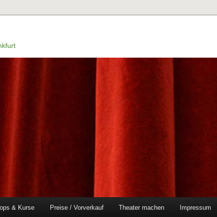
kfurt
ops & Kurse
Preise / Vorverkauf
Theater machen
Impressum
en
ingen