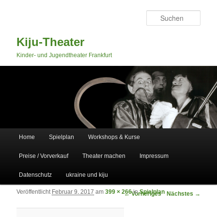
Such
Kiju-Theater
Kinder- und Jugendtheater Frankfurt
Hauptmenü
Home
Spielplan
Workshops & Kurse
Zum primären Inhalt springen
Zum sekundären Inhalt springen
Preise / Vorverkauf
Theater machen
Impressum
Datenschutz
ukraine und kiju
Veröffentlicht
Februar 9, 2017
am
399 × 266
in
Spielplan
Bilder-Navigation
← Vorheriges
Nächstes →