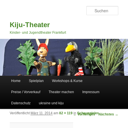
Such
Kiju-Theater
Kinder- und Jugendtheater Frankfurt
Hauptmenü
Home
Spielplan
Workshops & Kurse
Zum primären Inhalt springen
Zum sekundären Inhalt springen
Preise / Vorverkauf
Theater machen
Impressum
Datenschutz
ukraine und kiju
Veröffentlicht
März 11, 2014
am
82 × 119
in
Schauspieler
Bilder-Navigation
← Vorheriges
Nächstes →