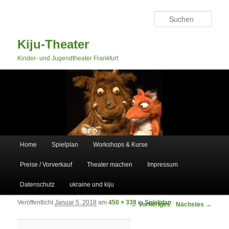
Such
Kiju-Theater
Kinder- und Jugendtheater Frankfurt
Hauptmenü
Home
Spielplan
Workshops & Kurse
Zum primären Inhalt springen
Zum sekundären Inhalt springen
Preise / Vorverkauf
Theater machen
Impressum
Datenschutz
ukraine und kiju
Veröffentlicht
Januar 5, 2018
am
450 × 338
in
Spielplan
Bilder-Navigation
← Vorheriges
Nächstes →