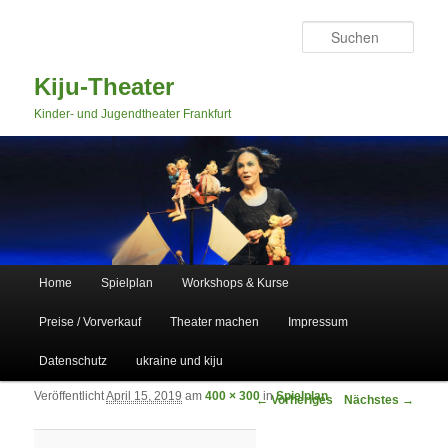
Such
Kiju-Theater
Kinder- und Jugendtheater Frankfurt
Hauptmenü
Home
Spielplan
Workshops & Kurse
Zum primären Inhalt springen
Zum sekundären Inhalt springen
Preise / Vorverkauf
Theater machen
Impressum
Datenschutz
ukraine und kiju
Veröffentlicht
April 15, 2019
am
400 × 300
in
Spielplan
Bilder-Navigation
← Vorheriges
Nächstes →