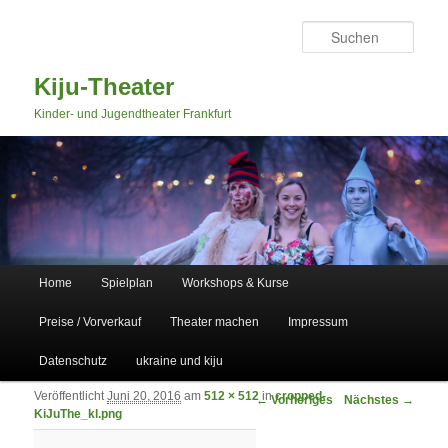
Such
Kiju-Theater
Kinder- und Jugendtheater Frankfurt
Hauptmenü
Home
Spielplan
Workshops & Kurse
Zum primären Inhalt springen
Zum sekundären Inhalt springen
Preise / Vorverkauf
Theater machen
Impressum
Datenschutz
ukraine und kiju
Veröffentlicht
Juni 20, 2016
am
512 × 512
in
cropped-
Bilder-Navigation
← Vorheriges
Nächstes →
KiJuThe_kl.png