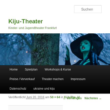
Such
Kiju-Theater
Kinder- und Jugendtheater Frankfurt
Hauptmenü
Home
Spielplan
Workshops & Kurse
Zum primären Inhalt springen
Zum sekundären Inhalt springen
Preise / Vorverkauf
Theater machen
Impressum
Datenschutz
ukraine und kiju
Veröffentlicht
Juni 20, 2016
am
50 × 64
in
KiJuThe_kl
Bilder-Navigation
← Vorheriges
Nächstes →